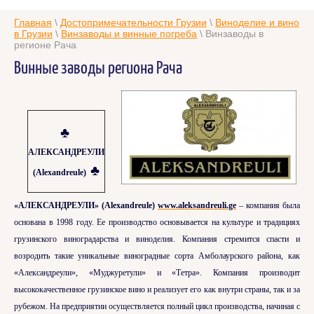
Главная
\
Достопримечательности Грузии
\
Виноделие и вино
в Грузии
\
Винзаводы и винные погреба
\ Винзаводы в
регионе Рача
Винные заводы региона Рача
♣
АЛЕКСАНДРЕУЛИ
♣
(Alexandreule)
«АЛЕКСАНДРЕУЛИ» (Alexandreule)
www.aleksandreuli.ge
– компания была
основана в 1998 году. Ее производство основывается на культуре и традициях
грузинского виноградарства и виноделия. Компания стремится спасти и
возродить такие уникальные виноградные сорта Амболаурского района, как
«Александреули», «Муджуретули» и «Тетра». Компания производит
высококачественное грузинское вино и реализует его как внутри страны, так и за
рубежом. На предприятии осуществляется полный цикл производства, начиная с