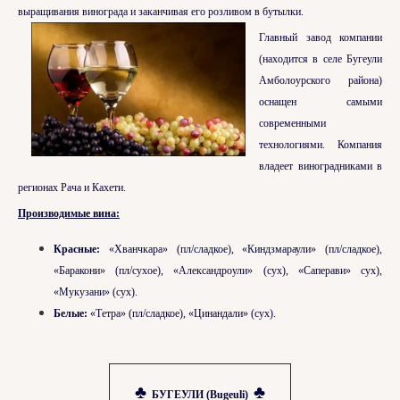
выращивания винограда и заканчивая его розливом в бутылки.
Главный завод компании
(находится в селе Бугеули
Амболоурского района)
оснащен самыми
современными
технологиями. Компания
владеет виноградниками в
регионах Рача и Кахети.
Производимые вина:
Красные:
«Хванчкара» (пл/сладкое), «Киндзмараули» (пл/сладкое),
«Баракони» (пл/сухое), «Александроули» (сух), «Саперави» сух),
«Мукузани» (сух).
Белые:
«Тетра» (пл/сладкое), «Цинандали» (сух).
♣
♣
БУГЕУЛИ (Bugeuli)