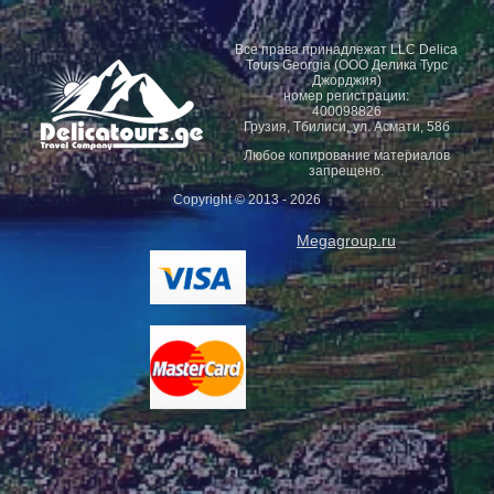
Все права принадлежат LLC Delica
Tours Georgia (ООО Делика Турс
Джорджия)
номер регистрации:
400098826
Грузия, Тбилиси, ул. Асмати, 58б
Любое копирование материалов
запрещено.
Copyright © 2013 - 2026
Megagroup.ru