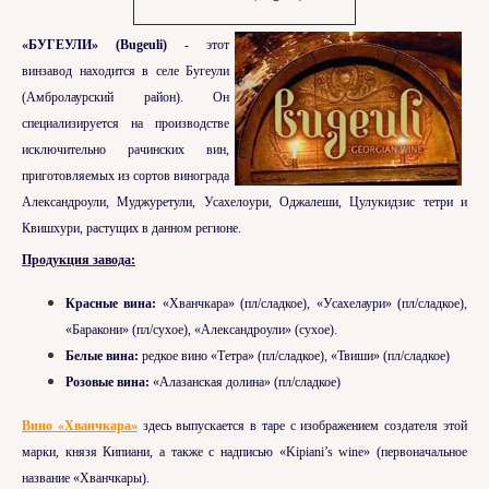
«БУГЕУЛИ» (Bugeuli)
- этот
винзавод находится в селе Бугеули
(Амбролаурский район). Он
специализируется на производстве
исключительно рачинских вин,
приготовляемых из сортов винограда
Александроули, Муджуретули, Усахелоури, Оджалеши, Цулукидзис тетри и
Квишхури, растущих в данном регионе.
Продукция завода:
Красные вина:
«Хванчкара» (пл/сладкое), «Усахелаури» (пл/сладкое),
«Баракони» (пл/сухое), «Александроули» (сухое).
Белые вина:
редкое вино «Тетра» (пл/сладкое), «Твиши» (пл/сладкое)
Розовые вина:
«Алазанская долина» (пл/сладкое)
Вино «Хванчкара»
здесь выпускается в таре с изображением создателя этой
марки, князя Кипиани, а также с надписью «Kipiani’s wine» (первоначальное
название «Хванчкары).