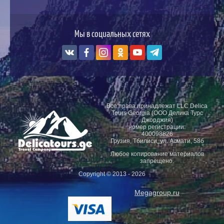
Мы в социальных сетях
Все права принадлежат LLC Delica
Tours Georgia (ООО Делика Турс
Джорджия)
номер регистрации:
400098826
Грузия, Тбилиси, ул. Асмати, 58б
Любое копирование материалов
запрещено.
Copyright © 2013 - 2026
Megagroup.ru