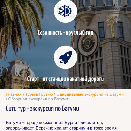
Сезонность - круглый год
Старт - от станции канатной дороги
Главная
\
Туры в Грузию
\
Однодневные экскурсии из Батуми
\ Обзорная экскурсия по Батуми
Сити тур - экскурсия по Батуми
Батуми – город- космополит. Бурлит, веселится,
завораживает. Бережно хранит старину и в тоже время