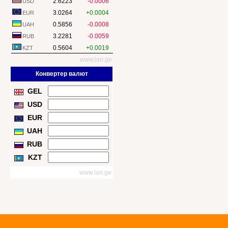
2.6223
-0.0006
USD
3.0264
+0.0004
EUR
0.5856
-0.0008
UAH
3.2281
-0.0059
RUB
0.5604
+0.0019
KZT
www.lari.ge
Конвертер валют
GEL
USD
EUR
UAH
RUB
KZT
www.lari.ge