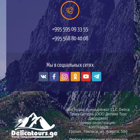
+995 595 09 33 55
+995 568 80 40 08
Мы в социальных сетях
Все права принадлежат LLC Delica
Tours Georgia (ООО Делика Турс
Джорджия)
номер регистрации:
400098826
Грузия, Тбилиси, ул. Асмати, 58б
Любое копирование материалов