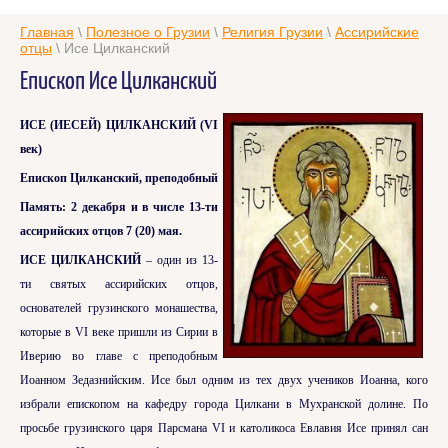
Главная
\
Полезное о Грузии
\
Религия Грузии
\
Ассирийские
отцы
\ Исе Цилканский
Епископ Исе Цилканский
ИСЕ (ИЕСЕЙ) ЦИЛКАНСКИЙ (VI
век)
Епископ Цилканский, преподобный
Память: 2 декабря и в числе 13-ти
ассирийских отцов 7 (20) мая.
ИСЕ ЦИЛКАНСКИЙ
– один из 13-
ти святых ассирийских отцов,
основателей грузинского монашества,
которые в VI веке пришли из Сирии в
Иверию во главе с преподобным
Иоанном Зедазнийским. Исе был одним из тех двух учеников Иоанна, кого
избрали епископом на кафедру города Цилкани в Мухранской долине. По
просьбе грузинского царя Парсмана VI и католикоса Евлавия Исе принял сан