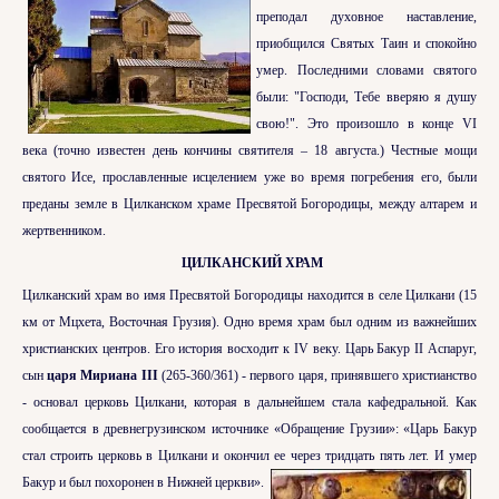
преподал духовное наставление,
приобщился Святых Таин и спокойно
умер. Последними словами святого
были: "Господи, Тебе вверяю я душу
свою!". Это произошло в конце VI
века (точно известен день кончины святителя – 18 августа.) Честные мощи
святого Исе, прославленные исцелением уже во время погребения его, были
преданы земле в Цилканском храме Пресвятой Богородицы, между алтарем и
жертвенником.
ЦИЛКАНСКИЙ ХРАМ
Цилканский храм во имя Пресвятой Богородицы находится в селе Цилкани (15
км от Мцхета, Восточная Грузия). Одно время храм был одним из важнейших
христианских центров. Его история восходит к IV веку. Царь Бакур II Аспаруг,
сын
царя Мириана
III
(265-360/361) - первого царя, принявшего христианство
- основал церковь Цилкани, которая в дальнейшем стала кафедральной. Как
сообщается в древнегрузинском источнике «Обращение Грузии»: «Царь Бакур
стал строить церковь в Цилкани и окончил ее через тридцать пять лет. И умер
Бакур и был похоронен в Нижней церкви».