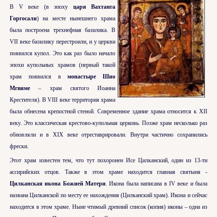
В V веке (в эпоху
царя Вахтанга
Горгосали
) на месте нынешнего храма
была построена трехнефная базилика. В
VII веке базилику перестроили, и у церкви
появился купол. Это как раз было начало
эпохи купольных храмов (первый такой
храм появился в
монастыре Шио
Мгвиме
– храм святого Иоанна
Крестителя). В VIII веке территория храма
была обнесена крепостной стеной. Современное здание храма относится к XII
веку. Это классическая крестово-купольная церковь. Позже храм несколько раз
обновляли и в XIX веке отреставрировали. Внутри частично сохранились
фрески.
Этот храм известен тем, что тут похоронен Исе Цилканский, один из 13-ти
ассирийских отцов. Также в этом храме находится главная святыня -
Цилканская икона Божией Матери
. Икона была написана в IV веке и была
названа Цилканской по месту ее нахождения (Цилканский храм). Икона и сейчас
находится в этом храме. Ныне чтимый древний список (копия) иконы – одна из