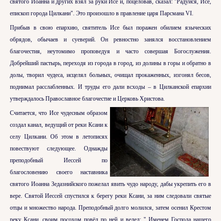
святого Иоанна и других взял за руки Исе и, поцеловав, сказал: "Радуйся, Исе,
епископ города Цилкани". Это произошло в правление царя Парсмана VI.
Прибыв в свою епархию, святитель Исе был поражен обилием языческих
обрядов, обычаев и суеверий. Он ревностно занялся восстановлением
благочестия, неутомимо проповедуя и часто совершая Богослужения.
Добрейший пастырь, переходя из города в город, из долины в горы и обратно в
долы, творил чудеса, исцелял больных, очищал прокаженных, изгонял бесов,
поднимал расслабленных. И труды его дали всходы – в Цилканской епархии
утверждалось Православное благочестие и Церковь Христова.
Считается, что Исе чудесным образом
создал канал, ведущий от реки Ксани к
селу Цилкани. Об этом в летописях
повествуют следующее. Однажды
преподобный Иессей по
благословению своего наставника
святого Иоанна Зедазнийского пожелал явить чудо народу, дабы укрепить его в
вере. Святой Иессей спустился к берегу реки Ксани, за ним следовали святые
отцы и множество народа. Преподобный долго молился, затем осенил Крестом
реку Ксани, своим посохом повёл по ней и велел: " Именем Господа нашего