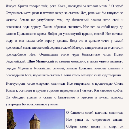
Иисуса Христа говорю тебе, река Ксань, последуй за жезлом моим!" О чудо!
Отделилась часть реки и потекла вслед за святым Исе, река как бы тянулась за
жезлом. Земля же углублялась там, где блаженный влачил жезл свой и
показывал воде дорогу. Таким образом святитель Исе вел за собой воду до
самого Цилканского храма. Дойдя до упомянутой церкви, святой Исе оставил
воду, и она нашла себе дорогу дальше. Вода эта и доныне течет у самой
крепостной стены цилканской церкви Божией Матери, свидетельствуя о святости
преподобного Исе. Очевидцами этого чуда былисвятые отцы Иоанн
Зедазнийский,
Шио Мгвимский
со своими монахами, а также жители великого
города Мцхета и ближайших селений, жители Цилкани, которые славили и
благодарили Бога, подавшего святым Своим столь великую силу чудотворения.
Благоустроив свою епархию, святитель Исе отправился с проповедью Слова
Божия к осетинам и другим горским народностям Главного Кавказского хребта.
Он обходил ущелья и скалы с Евангелием и крестом в руках, повсюду
утверждая Богооткровенное учение.
О близости своей кончины святитель
Исе узнал по откровению свыше.
Собрав свою паству и клир, он