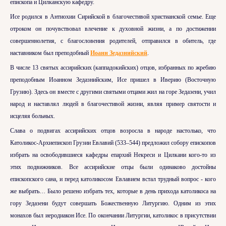
епископа и Цилканскую кафедру.
Исе родился в Антиохии Сирийской в благочестивой христианской семье. Еще
отроком он почувствовал влечение к духовной жизни, а по достижении
совершеннолетия, с благословения родителей, отправился в обитель, где
наставником был преподобный
Иоанн Зедазнийский
.
В числе 13 святых ассирийских (каппадокийских) отцов, избранных по жребию
преподобным Иоанном Зедазнийским, Исе пришел в Иверию (Восточную
Грузию). Здесь он вместе с другими святыми отцами жил на горе Зедазени, учил
народ и наставлял людей в благочестивой жизни, являя пример святости и
исцеляя больных.
Слава о подвигах ассирийских отцов возросла в народе настолько, что
Католикос-Архиепископ Грузии Евлавий (533–544) предложил собору епископов
избрать на освободившиеся кафедры епархий Некреси и Цилкани кого-то из
этих подвижников. Все ассирийские отцы были одинаково достойны
епископского сана, и перед католикосом Евлавием встал трудный вопрос - кого
же выбрать… Было решено избрать тех, которые в день прихода католикоса на
гору Зедазени будут совершать Божественную Литургию. Одним из этих
монахов был иеродиакон Исе. По окончании Литургии, католикос в присутствии